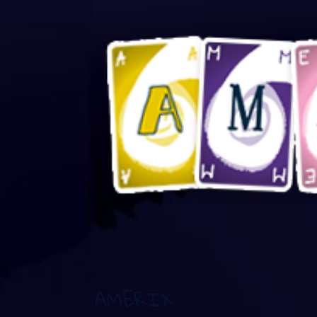
AMÉRIX