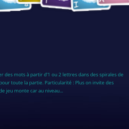
er des mots à partir d’1 ou 2 lettres dans des spirales de
our toute la partie. Particularité : Plus on invite des
 de jeu monte car au niveau...