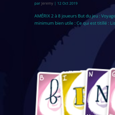
par
Jeremy
|
12 Oct 2019
AMÉRIX 2 à 8 joueurs But du jeu : Voyage
minimum bien utile : Ce qui est titillé : Li