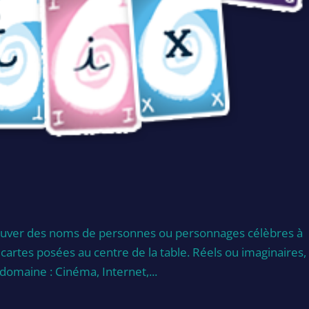
Trouver des noms de personnes ou personnages célèbres à
cartes posées au centre de la table. Réels ou imaginaires,
 domaine : Cinéma, Internet,...