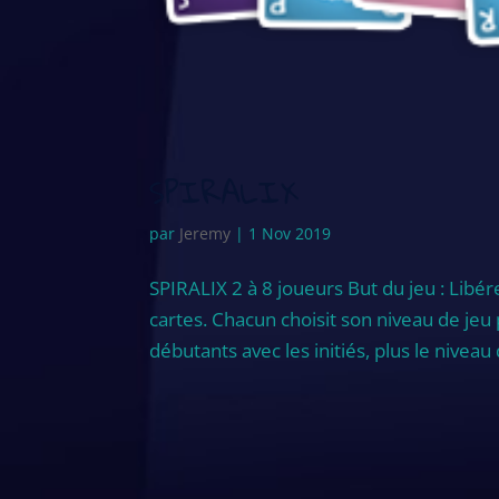
SPIRALIX
par
Jeremy
|
1 Nov 2019
SPIRALIX 2 à 8 joueurs But du jeu : Libér
cartes. Chacun choisit son niveau de jeu p
débutants avec les initiés, plus le niveau