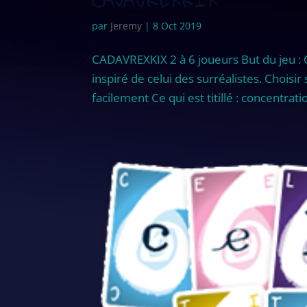
CADAVREXKIX
par
Jeremy
|
8 Oct 2019
CADAVREXKIX 2 à 6 joueurs But du jeu : C
inspiré de celui des surréalistes. Choisir
facilement Ce qui est titillé : concentratio