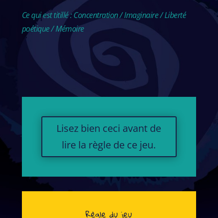
Ce qui est titillé : Concentration / Imaginaire / Liberté
poétique / Mémoire
Lisez bien ceci avant de
lire la règle de ce jeu.
Règle du jeu