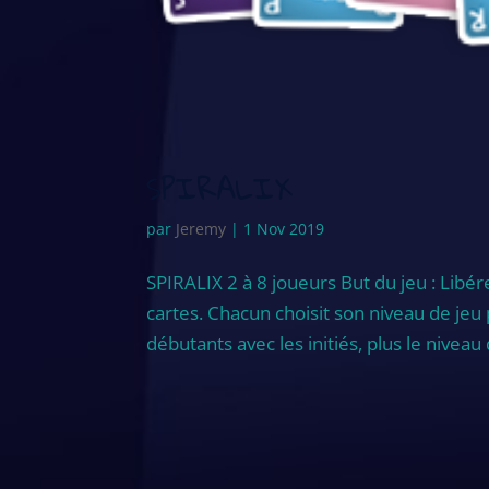
SPIRALIX
par
Jeremy
|
1 Nov 2019
SPIRALIX 2 à 8 joueurs But du jeu : Libér
cartes. Chacun choisit son niveau de jeu p
débutants avec les initiés, plus le niveau