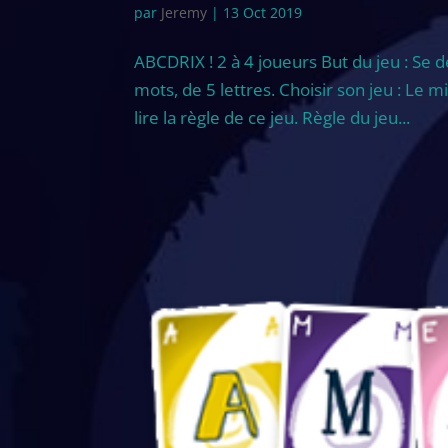
par
Jeremy
|
13 Oct 2019
ABCDRIX ! 2 à 4 joueurs But du jeu : Se 
mots, de 5 lettres. Choisir son jeu : Le mi
lire la règle de ce jeu. Règle du jeu...