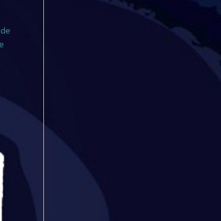
 de
de