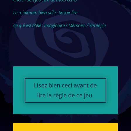
Le minimum bien utile : Savoir lire
Ce qui est titillé : Imaginaire / Mémoire / Stratégie
Lisez bien ceci avant de
lire la règle de ce jeu.