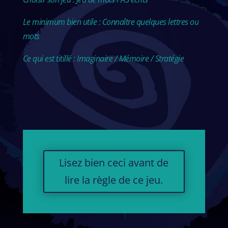
Le minimum bien utile : Connaître quelques lettres ou
mots
Ce qui est titillé : Imaginaire / Mémoire / Stratégie
Lisez bien ceci avant de
lire la règle de ce jeu.