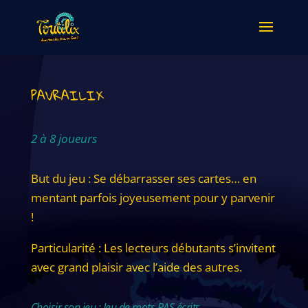
PAVRAILIX
2 à 8 joueurs
But du jeu : Se débarrasser ses cartes… en
mentant parfois joyeusement pour y parvenir
!​
Particularité : Les lecteurs débutants s’invitent
avec grand plaisir avec l’aide des autres.
Choisir son jeu : Jeu de mots PAS écrits