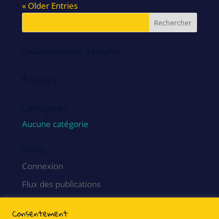
« Older Entries
Commentaires récents
Archives
Catégories
Aucune catégorie
Méta
Connexion
Flux des publications
Flux des commentaires
Consentement