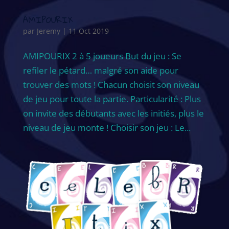
AMIPOURIX
par
Jeremy
|
11 Oct 2019
AMIPOURIX 2 à 5 joueurs But du jeu : Se
refiler le pétard… malgré son aide pour
trouver des mots !​ Chacun choisit son niveau
de jeu pour toute la partie. Particularité : Plus
on invite des débutants avec les initiés, plus le
niveau de jeu monte ! Choisir son jeu : Le...