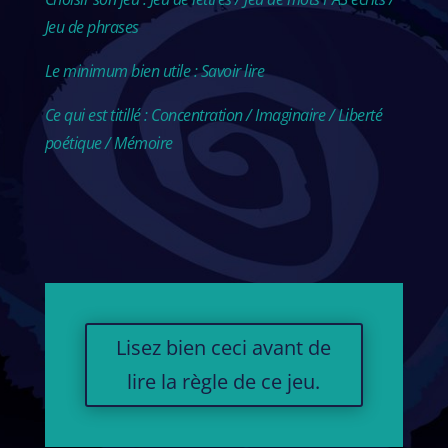
Jeu de phrases
Le minimum bien utile : Savoir lire
Ce qui est titillé : Concentration / Imaginaire / Liberté
poétique / Mémoire
Lisez bien ceci avant de
lire la règle de ce jeu.