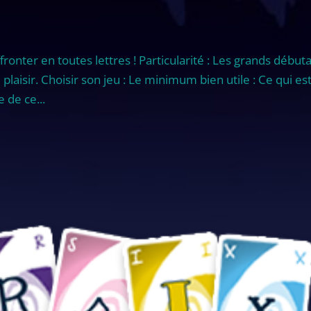
onter en toutes lettres !​ Particularité : Les grands débuta
 plaisir. Choisir son jeu : Le minimum bien utile : Ce qui es
e de ce...