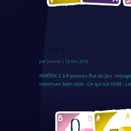
AMÉRIX
par
Jeremy
|
12 Oct 2019
AMÉRIX 2 à 8 joueurs But du jeu : Voyage
minimum bien utile : Ce qui est titillé : Li