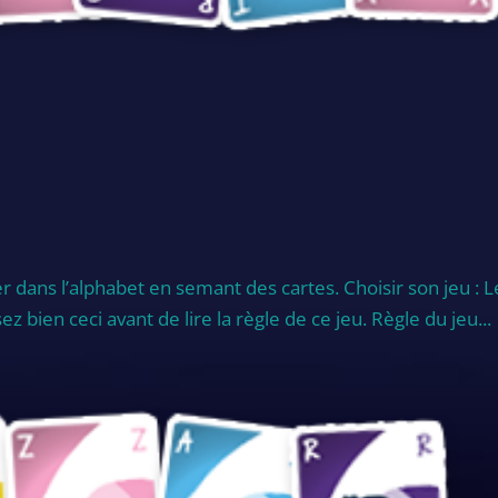
r dans l’alphabet en semant des cartes. Choisir son jeu : L
sez bien ceci avant de lire la règle de ce jeu. Règle du jeu...