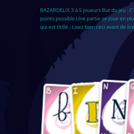
BAZARDELIX 3 à 5 joueurs But du jeu : C’e
points possible.Une partie se joue en pl
qui est titillé : Lisez bien ceci avant de lir