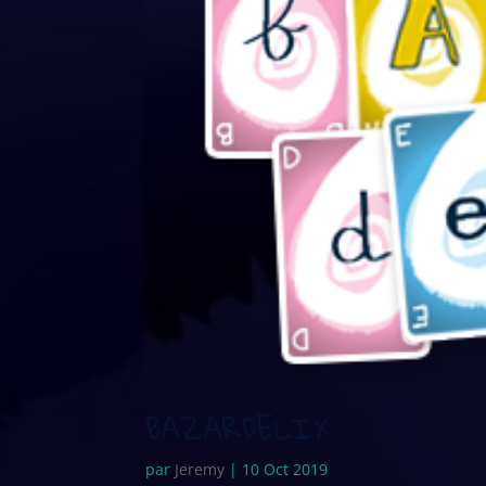
BAZARDELIX
par
Jeremy
|
10 Oct 2019