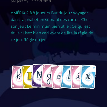
par
Jeremy
|
12 Oct 2019
AMÉRIX 2 à 8 joueurs But du jeu : Voyager
dans l’alphabet en semant des cartes. Choisir
son jeu : Le minimum bien utile : Ce qui est
titillé : Lisez bien ceci avant de lire la règle de
ce jeu. Règle du jeu...