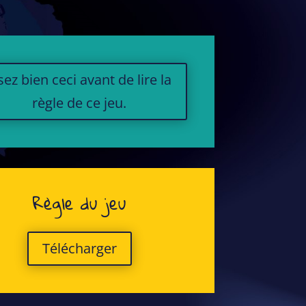
sez bien ceci avant de lire la
règle de ce jeu.
Règle du jeu
Télécharger