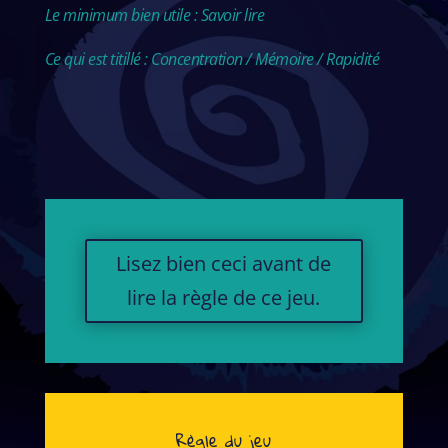
Le minimum bien utile : Savoir lire
Ce qui est titillé : Concentration / Mémoire / Rapidité
Lisez bien ceci avant de
lire la règle de ce jeu.
Règle du jeu