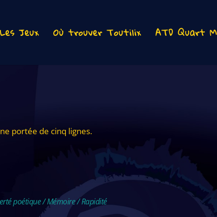
Les Jeux
Où trouver Toutilix
ATD Quart M
ne portée de cinq lignes.
iberté poétique / Mémoire / Rapidité