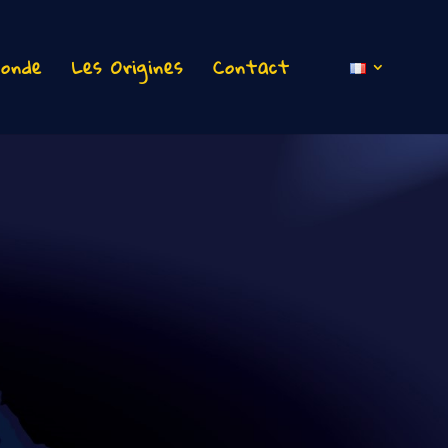
onde
Les Origines
Contact